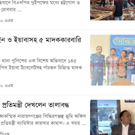
ভিযানে বিএনপির দুইপক্ষের মধ্যে হট্টগোল ও
 রোববার ...
০০ এএম
রোইন ও ইয়াবাসহ ৫ মাদককারবারি
ঞ্জে থানা পুলিশের এক বিশেষ অভিযানে ১৪৫
িস ইয়াবা ট্যাবলেটসহ পাঁচজন চিহ্নিত মাদক
০০ এএম
্রতিমন্ত্রী দেখলেন তালাবদ্ধ
স্মিক নারায়ণগঞ্জের সিদ্ধিরগঞ্জস্থ ভূমি অফিস
রতিমন্ত্রী ব্যারিস্টার কায়সার কামাল। এ সময় ...
 পিএম