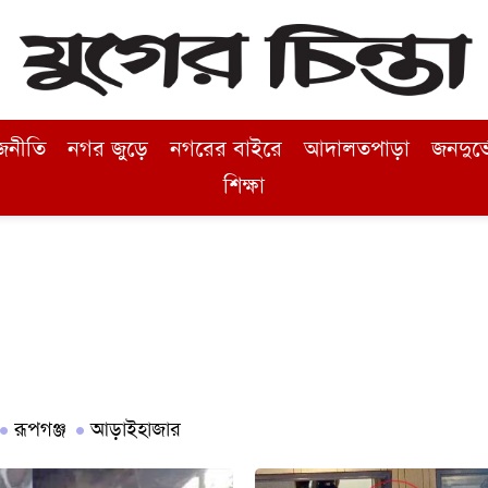
জনীতি
নগর জুড়ে
নগরের বাইরে
আদালতপাড়া
জনদুর্
শিক্ষা
রূপগঞ্জ
আড়াইহাজার