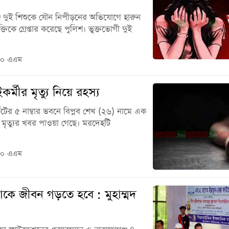
্জে দুই শিশুকে যৌন নিপীড়নের অভিযোগে হারুন
তিকে গ্রেপ্তার করেছে পুলিশ। ভুক্তভোগী দুই
০০ এএম
কর্মীর মৃত্যু নিয়ে রহস্য
্কেটের ৫ নাম্বার ভবনে বিপ্লব শেখ (২৬) নামে এক
 মৃত্যুর খবর পাওয়া গেছে। মরদেহটি
০০ এএম
 জীবন গড়তে হবে : মুহাম্মদ