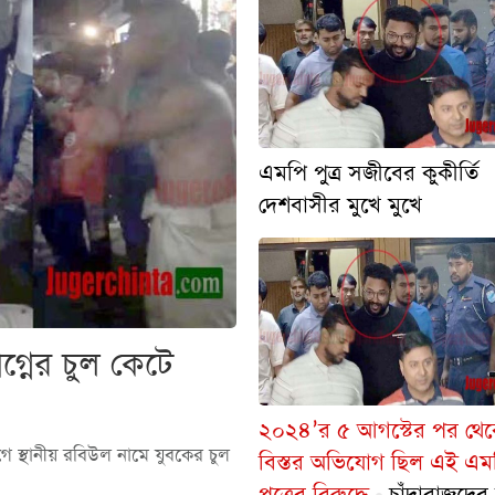
এমপি পুত্র সজীবের কুকীর্তি
দেশবাসীর মুখে মুখে
্নের চুল কেটে
২০২৪’র ৫ আগস্টের পর থে
 স্থানীয় রবিউল নামে যুবকের চুল
বিস্তর অভিযোগ ছিল এই এম
.
পুত্রের বিরুদ্ধে
চাঁদাবাজদের ব