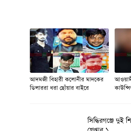
আদমজী বিহারী কলোনীর মাদকের
আওয়াম
ডিলাররা ধরা ছোঁয়ার বাইরে
কাউন্সি
সিদ্ধিরগঞ্জে দু
গ্রেপ্তার ১