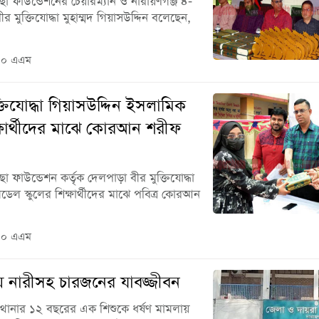
া ফাউন্ডেশনের চেয়ারম্যান ও নারায়ণগঞ্জ ৪-
ুক্তিযোদ্ধা মুহাম্মদ গিয়াসউদ্দিন বলেছেন,
০০ এএম
্তিযোদ্ধা গিয়াসউদ্দিন ইসলামিক
ক্ষার্থীদের মাঝে কোরআন শরীফ
 ফাউন্ডেশন কর্তৃক দেলপাড়া বীর মুক্তিযোদ্ধা
েল স্কুলের শিক্ষার্থীদের মাঝে পবিত্র কোরআন
০০ এএম
ায় নারীসহ চারজনের যাবজ্জীবন
্জ থানার ১২ বছরের এক শিশুকে ধর্ষণ মামলায়