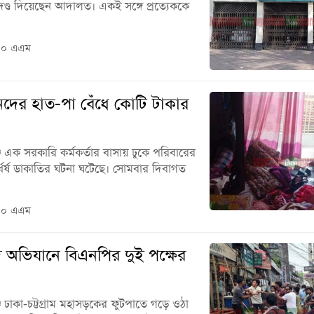
দণ্ড দিয়েছেন আদালত। একই সঙ্গে প্রত্যেককে
০০ এএম
ন্তানদের হাত-পা বেঁধে কোটি টাকার
্জে এক সরকারি কর্মকর্তার বাসায় ঢুকে পরিবারের
র্ধর্ষ ডাকাতির ঘটনা ঘটেছে। সোমবার দিবাগত
০০ এএম
ছেদ অভিযানে বিএনপির দুই পক্ষের
জে ঢাকা-চট্টগ্রাম মহাসড়কের ফুটপাতে গড়ে ওঠা