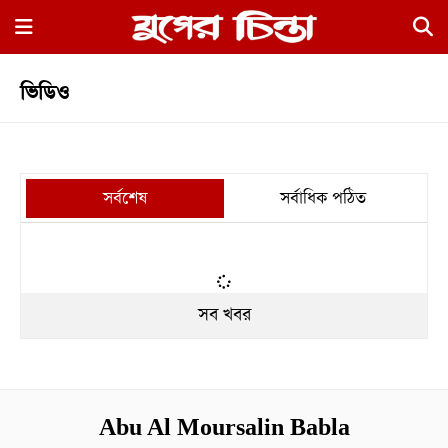
×
ভিডিও
সর্বশেষ
সর্বাধিক পঠিত
হোম
রাজনীতি
সব খবর
নগর
জুড়ে
নগরের
বাইরে
Abu Al Moursalin Babla
আদালতপাড়া