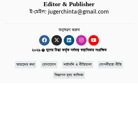
Editor & Publisher
জনদুর্ভোগ
ই-মেইল:
jugerchinta@gmail.com
বিশেষ
সংবাদ
অনুসরণ করুন
শিক্ষা
২০২৬
যুগের চিন্তা কর্তৃক সর্বস্বত্ব স্বত্বাধিকার সংরক্ষিত
সব
বিভাগ
আমাদের কথা
যোগাযোগ
শর্তাবলি ও নীতিমালা
গোপনীয়তা নীতি
বিজ্ঞাপন মূল্য তালিকা
ছবি
ভিডিও
আর্কাইভ