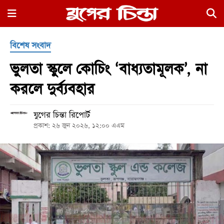
×
বিশেষ সংবাদ
ভুলতা স্কুলে কোচিং ‘বাধ্যতামূলক’, না
করলে দুর্ব্যবহার
যুগের চিন্তা রিপোর্ট
হোম
প্রকাশ: ২৬ জুন ২০২৬, ১২:০০ এএম
রাজনীতি
নগর
জুড়ে
নগরের
বাইরে
আদালতপাড়া