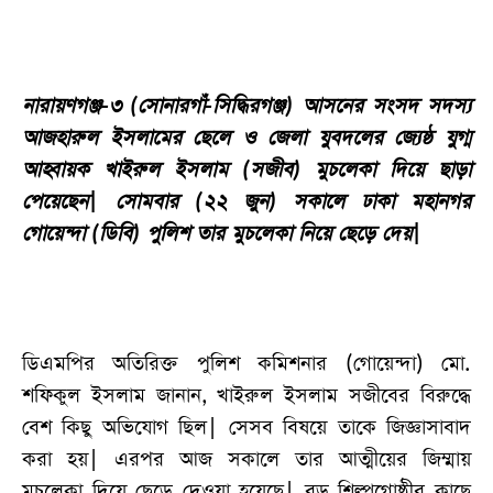
নারায়ণগঞ্জ-৩ (সোনারগাঁ-সিদ্ধিরগঞ্জ) আসনের সংসদ সদস্য
আজহারুল ইসলামের ছেলে ও জেলা যুবদলের জ্যেষ্ঠ যুগ্ম
আহ্বায়ক খাইরুল ইসলাম (সজীব) মুচলেকা দিয়ে ছাড়া
পেয়েছেন| সোমবার (২২ জুন) সকালে ঢাকা মহানগর
গোয়েন্দা (ডিবি) পুলিশ তার মুচলেকা নিয়ে ছেড়ে দেয়|
ডিএমপির অতিরিক্ত পুলিশ কমিশনার (গোয়েন্দা) মো.
শফিকুল ইসলাম জানান, খাইরুল ইসলাম সজীবের বিরুদ্ধে
বেশ কিছু অভিযোগ ছিল| সেসব বিষয়ে তাকে জিজ্ঞাসাবাদ
করা হয়| এরপর আজ সকালে তার আত্মীয়ের জিম্মায়
মুচলেকা দিয়ে ছেড়ে দেওয়া হয়েছে| বড় শিল্পগোষ্ঠীর কাছে