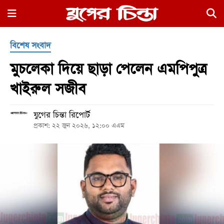
×
বিশেষ সংবাদ
মুচলেকা দিয়ে ছাড়া পেলেন এমপিপুত্র
খাইরুল সজীব
যুগের চিন্তা রিপোর্ট
হোম
প্রকাশ: ২২ জুন ২০২৬, ১২:০০ এএম
রাজনীতি
নগর
জুড়ে
নগরের
বাইরে
আদালতপাড়া