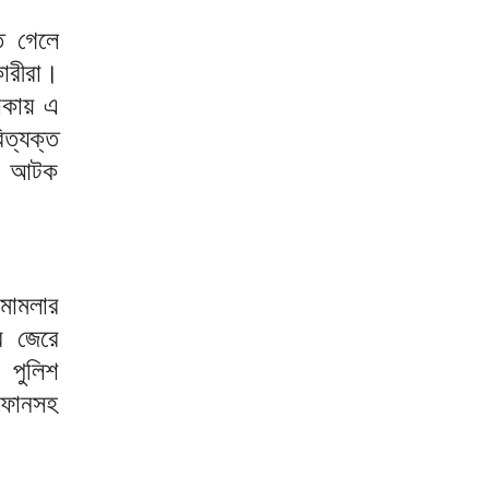
ে গেলে
ারীরা।
লাকায় এ
ত্যক্ত
কে আটক
 মামলার
র জেরে
 পুলিশ
 ফোনসহ