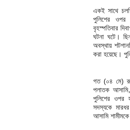
একই সাথে চলতি
পুলিশের ওপর 
বৃহস্পতিবার দি
ঘটনা ঘটে। ছিন
অবস্থায় শটগান
করা হয়েছে। পু
গত (০৪ মে) রূপ
পলাতক আসামি, 
পুলিশের ওপর 
সদস্যকে মারধ
আসামি শামীমকে