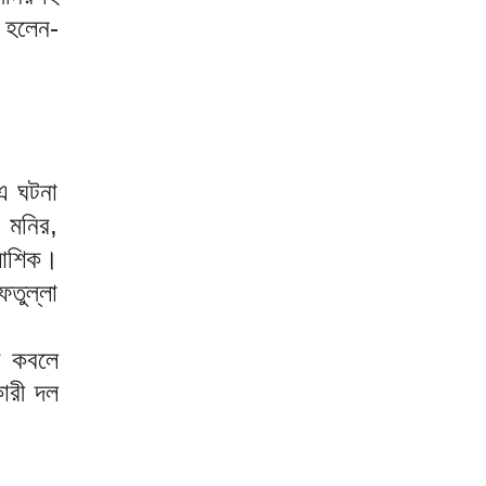
 হলেন-
এ ঘটনা
মনির,
আশিক।
তুল্লা
ীর কবলে
ারী দল