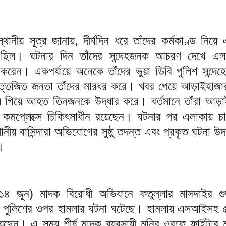
ও স্থানীয় সূত্র জানায়, দীর্ঘদিন ধরে তাঁদের কর্মকাণ্ড নিয়ে
ছিল। ঘটনার দিন তাঁদের সন্দেহজনক আচরণ দেখে এলা
রু করেন। একপর্যায়ে অনেকে তাঁদের ভুয়া ডিবি পুলিশ সন্দ
তেজিত জনতা তাঁদের মারধর করে। খবর পেয়ে আড়াইহাজার
লে গিয়ে আহত তিনজনকে উদ্ধার করে। বর্তমানে তাঁরা আড়া
্য কমপ্লেক্সে চিকিৎসাধীন রয়েছেন। ঘটনার পর এলাকায় চাঞ
্থানীয় বাসিন্দারা অভিযোগের সুষ্ঠু তদন্ত এবং প্রকৃত ঘটনা উ
।
৪ জুন) মাদক বিরোধী অভিযানে ফতুল্লার মাসদাইর গুদ
পুলিশের ওপর হামলার ঘটনা ঘটেছে। হামলায় এসআইসহ ৫
ছেন। এ সময় শীর্ষ মাদক ব্যবসায়ী মনির ওরফে ফাইটার 