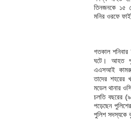
তিনজনকে ১৫ কে
মনির ওরফে ফাই
গতকাল শনিবার দ
ঘটে। আহত পু
এএসআই কামরু
তাদের শহরের খ
মডেল থানার ওস
চলতি বছরের (৯ 
পড়েছেন পুলিশ
পুলিশ সদস্যকে 