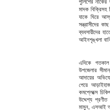
পুলিশের নাকের ড
মাদক বিক্রিসহ 
যাকে ঘিরে আস্
সন্ত্রাসীদের ক
ব্যবসায়ীদের হা
আইনশৃঙ্খলা বাহ
এদিকে গতকাল 
উপজেলার সীমান্
আদায়ের অভিযোগ
পেয়ে আড়াইহাজা
কমপ্লেক্সে চিক
উদ্দেশ্য প্রণ
মামুন, এসআই আম