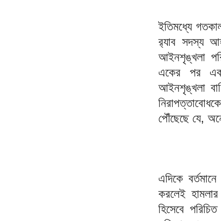
ইতিমধ্যে গতকা
র‌্যাব সদস্য 
আইনশৃঙ্খলা পর
একের পর এক স
আইনশৃঙ্খলা বা
নিরাপত্তাবোধক
পৌঁছেছে যে, অ
এদিকে বর্তমানে 
করলেই হামলার 
হিসেবে পরিচিত 