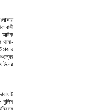
 এলাকায়
কাবাসী
েহে আটক
 থানা-
ইহাজার
্চল্যের
দঘাটনের
ারাঘাট
 পুলিশ
মনিরসহ