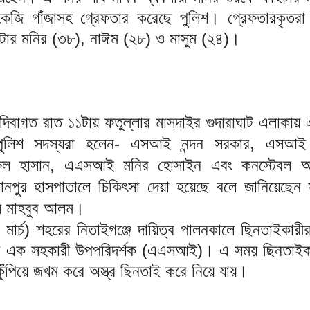
জি গাঁজাসহ গ্রেফতার করেছে পুলিশ। গ্রেফতারকৃতরা
টার মনির (৩৮), নাঈম (২৮) ও মাসুম (২৪)।
িবাগত রাত ১১টায় ফতুল্লার মাসদাইর গুদারাঘাট এলাকায় 
লিশ সদস্যরা হলেন- এসআই নন্দন সরকার, এসআই 
ল হাসান, এএসআই মনির হোসাইন এবং কনস্টেবল 
ানপুর হাসপাতালে চিকিৎসা দেয়া হয়েছে বলে জানিয়েছেন ফ
ি মাহবুব আলম।
মার্চ) শহরের নিতাইগঞ্জে দায়িত্ব পালনকালে ছিনতাইকার
ের এক সহকারী উপপরিদর্শক (এএসআই)। এ সময় ছিনতাইক
কুঁপিয়ে জখম করে অস্ত্র ছিনতাই করে নিয়ে যায়।