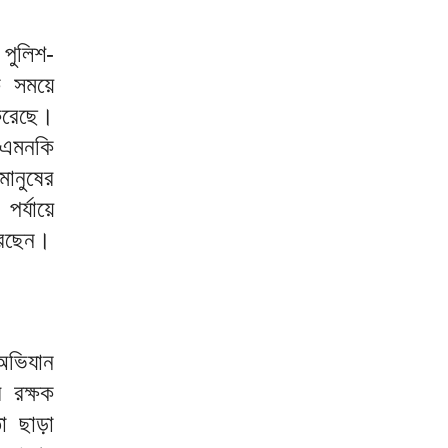
পুলিশ-
ক সময়ে
করেছে।
 এমনকি
ানুষের
র্যায়ে
করছেন।
 অভিযান
 রক্ষক
তা ছাড়া