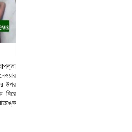
রাপত্তা
নেওয়ার
দের উপর
ে ঘিরে
আতঙ্কে