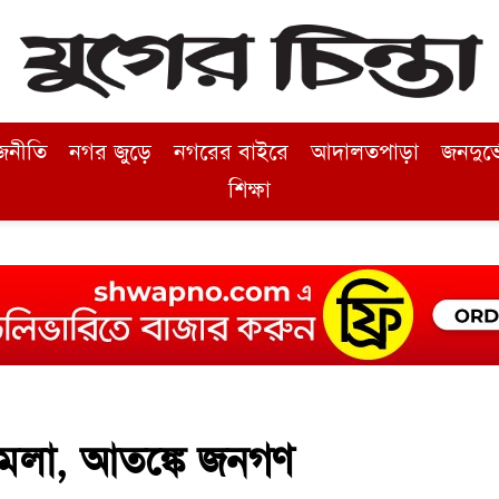
জনীতি
নগর জুড়ে
নগরের বাইরে
আদালতপাড়া
জনদুর্
শিক্ষা
মলা, আতঙ্কে জনগণ