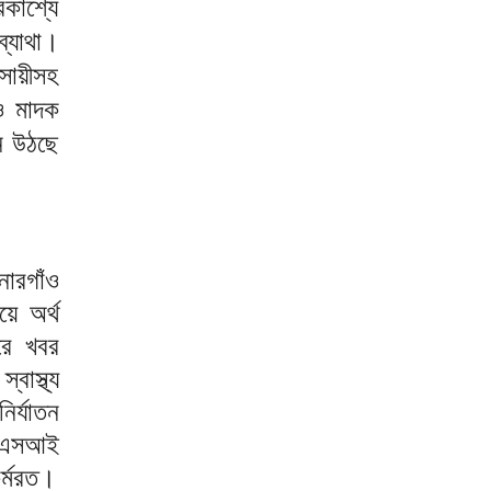
রকাশ্যে
ব্যাথা।
সায়ীসহ
 ও মাদক
্ন উঠছে
ারগাঁও
য়ে অর্থ
রে খবর
াস্থ্য
ির্যাতন
ন এসআই
র্মরত।