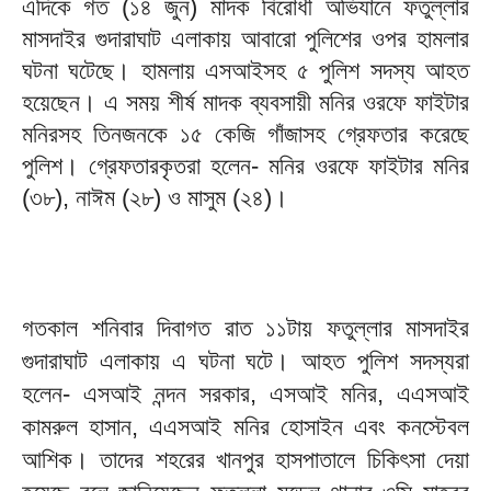
এদিকে গত (১৪ জুন) মাদক বিরোধী অভিযানে ফতুল্লার
মাসদাইর গুদারাঘাট এলাকায় আবারো পুলিশের ওপর হামলার
ঘটনা ঘটেছে। হামলায় এসআইসহ ৫ পুলিশ সদস্য আহত
হয়েছেন। এ সময় শীর্ষ মাদক ব্যবসায়ী মনির ওরফে ফাইটার
মনিরসহ তিনজনকে ১৫ কেজি গাঁজাসহ গ্রেফতার করেছে
পুলিশ। গ্রেফতারকৃতরা হলেন- মনির ওরফে ফাইটার মনির
(৩৮), নাঈম (২৮) ও মাসুম (২৪)।
গতকাল শনিবার দিবাগত রাত ১১টায় ফতুল্লার মাসদাইর
গুদারাঘাট এলাকায় এ ঘটনা ঘটে। আহত পুলিশ সদস্যরা
হলেন- এসআই নন্দন সরকার, এসআই মনির, এএসআই
কামরুল হাসান, এএসআই মনির হোসাইন এবং কনস্টেবল
আশিক। তাদের শহরের খানপুর হাসপাতালে চিকিৎসা দেয়া