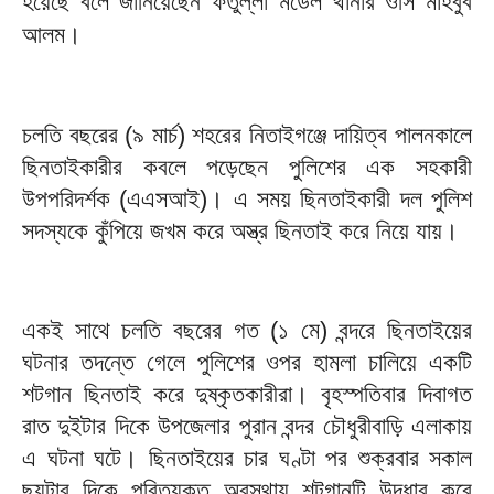
হয়েছে বলে জানিয়েছেন ফতুল্লা মডেল থানার ওসি মাহবুব
আলম।
চলতি বছরের (৯ মার্চ) শহরের নিতাইগঞ্জে দায়িত্ব পালনকালে
ছিনতাইকারীর কবলে পড়েছেন পুলিশের এক সহকারী
উপপরিদর্শক (এএসআই)। এ সময় ছিনতাইকারী দল পুলিশ
সদস্যকে কুঁপিয়ে জখম করে অস্ত্র ছিনতাই করে নিয়ে যায়।
একই সাথে চলতি বছরের গত (১ মে) বন্দরে ছিনতাইয়ের
ঘটনার তদন্তে গেলে পুলিশের ওপর হামলা চালিয়ে একটি
শটগান ছিনতাই করে দুষ্কৃতকারীরা। বৃহস্পতিবার দিবাগত
রাত দুইটার দিকে উপজেলার পুরান বন্দর চৌধুরীবাড়ি এলাকায়
এ ঘটনা ঘটে। ছিনতাইয়ের চার ঘণ্টা পর শুক্রবার সকাল
ছয়টার দিকে পরিত্যক্ত অবস্থায় শটগানটি উদ্ধার করে