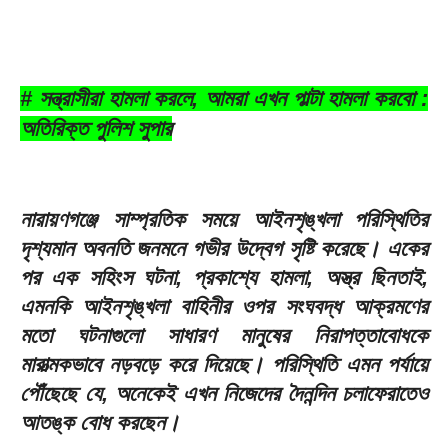
# সন্ত্রাসীরা হামলা করলে, আমরা এখন পাল্টা হামলা করবো :
অতিরিক্ত পুলিশ সুপার
নারায়ণগঞ্জে সাম্প্রতিক সময়ে আইনশৃঙ্খলা পরিস্থিতির
দৃশ্যমান অবনতি জনমনে গভীর উদ্বেগ সৃষ্টি করেছে। একের
পর এক সহিংস ঘটনা, প্রকাশ্যে হামলা, অস্ত্র ছিনতাই,
এমনকি আইনশৃঙ্খলা বাহিনীর ওপর সংঘবদ্ধ আক্রমণের
মতো ঘটনাগুলো সাধারণ মানুষের নিরাপত্তাবোধকে
মারাত্মকভাবে নড়বড়ে করে দিয়েছে। পরিস্থিতি এমন পর্যায়ে
পৌঁছেছে যে, অনেকেই এখন নিজেদের দৈনন্দিন চলাফেরাতেও
আতঙ্ক বোধ করছেন।