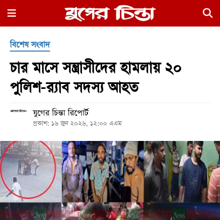
×
বিশেষ সংবাদ
চার মাসে সন্ত্রাসীদের হামলায় ২০
পুলিশ-র‌্যাব সদস্য আহত
যুগের চিন্তা রিপোর্ট
হোম
প্রকাশ: ১৬ জুন ২০২৬, ১২:০০ এএম
রাজনীতি
নগর
জুড়ে
নগরের
বাইরে
আদালতপাড়া