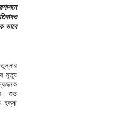
রশাসনে
তিবাদও
ক ভাবে
ুল্লার
মৃত্যু
স্যজনক
ন। শুভ
ভ হত্যা