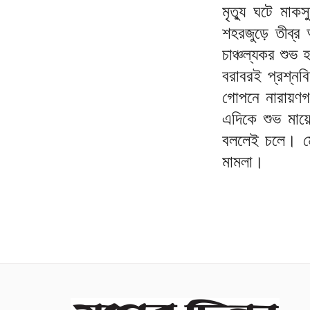
মৃত্যু ঘটে মাক
শহরজুড়ে তীব্র 
চাঞ্চল্যকর শুভ 
বরাবরই প্রশ্নব
গোপনে নারায়ণগ
এদিকে শুভ মায়
বললেই চলে। মোট
মামলা।