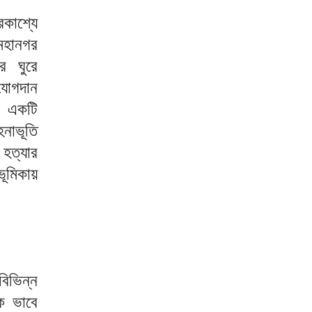
রকাশ্যে
মহানগর
ে ঘুরে
যোগদান
ে একটি
নাভূতি
হত্যার
ভূমিকায়
িভিন্ন
ক ভাবে