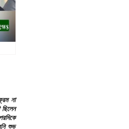
্রম না
ী ছিলেন
পরদিকে
েনি শুভ