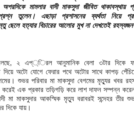
 অপরদিকে মামলার বাদী মাকসুদা জীবিত থাকাবস্থায় প্
্রশ্ন তুলেন। এছাড়া প্রশাসনের ব্যর্থতা নিয়ে প্র
্তু ছেলে হত্যার বিচারের আলোর মুখ না দেখতেই রহস্যজন
।
র বলছে, ২ এপ্্িরল আনুমানিক বেলা ৩টার দিকে ফত
কা দিয়ে অটো যোগে ফেরার পথে অটোর সাথে কাপড় পেঁচিয়ে 
গমের। শুভর পরিবার মা মাকসুদা বেগমের মৃত্যুর খবর রহ
না করেই এক প্রকার তড়িগড়ি করে লাশ দাফন সম্পন্ন করে
াদী মা মাকসুদার আকস্মিক মৃত্যু বরাবরই সন্দেহর তীর শু
ের দিকে যায়।