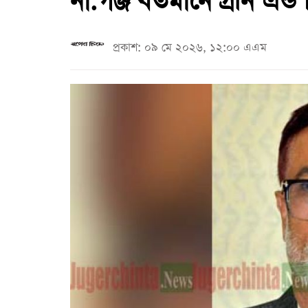
না.গঞ্জ বর্তমানে গ্রীন এন্ড
প্রকাশ: ০৯ মে ২০২৬, ১২:০০ এএম