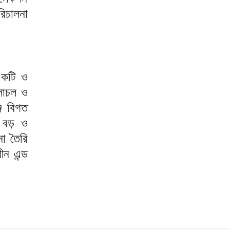
িচালনা
একটি ও
চলাচল ও
ে বিগত
ো বড় ও
না তৈরি
ীন এন্ড