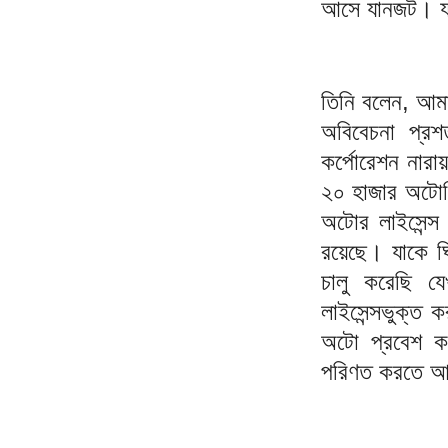
আসে যানজট। য
তিনি বলেন, আমার
অবিবেচনা প্রশ
কর্পোরেশন নারা
২০ হাজার অটোরি
অটোর লাইসেন্স 
রয়েছে। যাকে ঘি
চালু করেছি য
লাইসেন্সভুক্ত
অটো প্রবেশ কর
পরিণত করতে আম