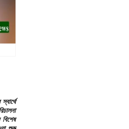
্বার্থে
িচালনা
র বিশেষ
য়া শুরু