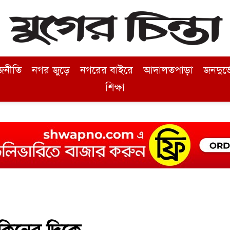
জনীতি
নগর জুড়ে
নগরের বাইরে
আদালতপাড়া
জনদুর্
শিক্ষা