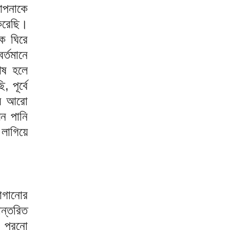
থাপনাকে
করেছি।
কে ঘিরে
্তমানে
েষ হলে
 পূর্বে
্য আরো
ন পানি
 লাগিয়ে
লাগানোর
ান্তরিত
 পুরনো