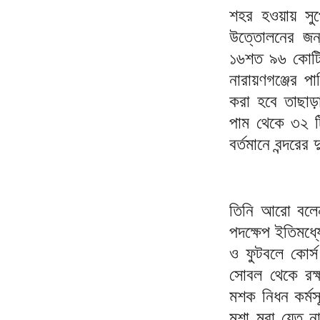
শহর হওয়ায় সুপ
উত্তোলনের জন্
১৬শত ৯৬ কোটি 
নারায়ণগঞ্জের প
করা হবে তাছাড়া
পাম থেকে ৩২ টি
বর্তমানে বন্দরে
তিনি আরো বলেন
পদক্ষেপ ইতিমধ্
ও ফুটবলে কোর্স
সোবল থেকে রক্
মশক নিধন কর্ম
মশা মরা যেত ন