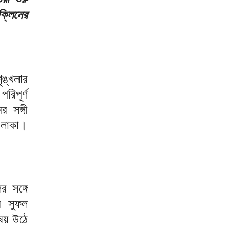
ক্লিনের
ঙ্খলার
িপূর্ণ
 সঙ্গী
এলাকা।
 সঙ্গে
র সুফল
িষয় উঠে