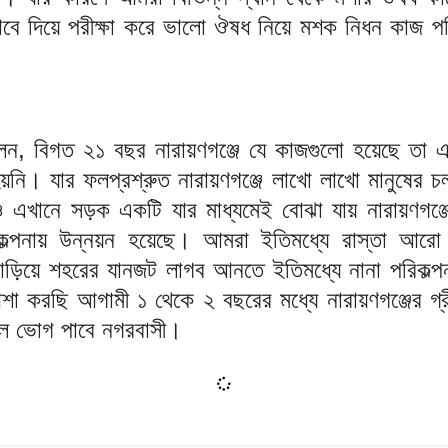
াবে দিয়ে পরীক্ষা করে ভালো ঔষধ নিয়ে মশক নিধন কাজ পর
বলেন, বিগত ২১ বছর নারায়ণগঞ্জে যে কাজগুলো হয়েছে তা 
হয়নি। যার ফলপ্রশ্রুত নারায়ণগঞ্জে লাখো লাখো মানুষের 
 এখানে সড়ক একটি যার মাধ্যমেই বোঝা যায় নারায়ণগঞ্জ
কল্পনায় উন্নয়ন হয়েছে। আমরা ইতিমধ্যে রাস্তা আর
 বাড়িয়ে শহরের যানজট লাগব আনতে ইতিমধ্যে নানা পরিকল্প
া করছি আগামী ১ থেকে ২ বছরের মধ্যে নারায়ণগঞ্জের গ্র
ুফল ভোগ পাবে নগরবাসী।