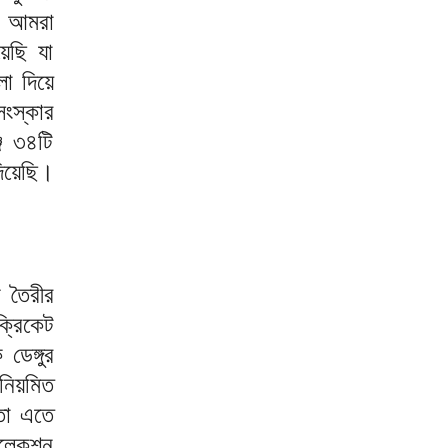
ে আমরা
েছি যা
ো দিয়ে
ংস্কার
জে ৩৪টি
িয়েছি।
 তৈরীর
ক্রিকেট
ডেঙ্গুর
নিয়মিত
তো এতে
ালেকশন