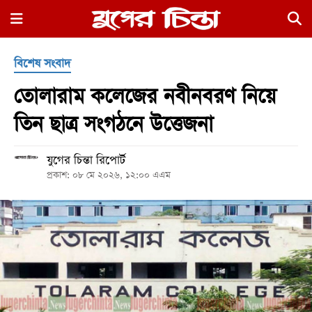
×
বিশেষ সংবাদ
তোলারাম কলেজের নবীনবরণ নিয়ে
তিন ছাত্র সংগঠনে উত্তেজনা
যুগের চিন্তা রিপোর্ট
হোম
প্রকাশ: ০৮ মে ২০২৬, ১২:০০ এএম
রাজনীতি
নগর
জুড়ে
নগরের
বাইরে
আদালতপাড়া