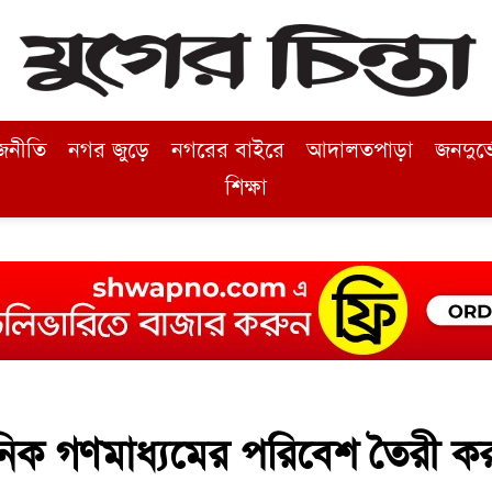
জনীতি
নগর জুড়ে
নগরের বাইরে
আদালতপাড়া
জনদুর্
শিক্ষা
ক গণমাধ্যমের পরিবেশ তৈরী ক