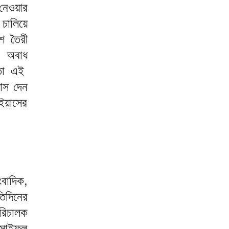
 নেওয়ার
 চালিয়ে
শ তৈরী
র অবাধ
াতা এই
াস দেন
 ইয়াসের
।
ংবাদিক,
তিদিনের
রিচালক
 সাইফুল