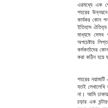
এরমধ্যে এক শ
শহরের উন্নয়নে
কার্যকর কোন পন
ইতিহাস ঐতিহ্য 
মাধ্যমে সেসব 
অপচেষ্টায় লি
কর্মকর্তাদের ক
করা কঠিন হয়ে য
শহরের নয়ামাটি 
যতই লেখালেখি 
না। আমি ঢাকায় 
চড়ার এক ঘন্টা