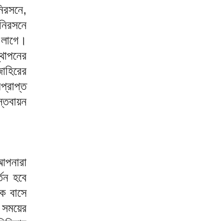
িরসনে,
নিরসনে
 লাগে।
্থাপনের
াহিরের
্রাপ্ত
্তবায়ন
 আপনারা
তন হবে
কে বাসে
 সময়ের