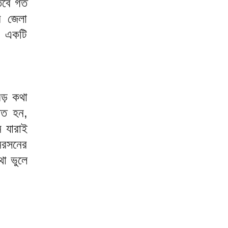
তবে গত
র জেলা
ে একটি
 বড় কথা
চিত হন,
 যারাই
িরসনের
থা ভুলে