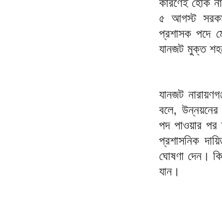
কারণেই হোক না
৫ আগস্ট সরকা
প্রশাসক পদে ম
যানজট মুক্ত শহর
যানজট নারায়ণগঞ
বলে, উন্নয়নের 
পদ পাওয়ার পর 
প্রশাসনিক দায়
ঘোষণা দেন। কিন
যান।