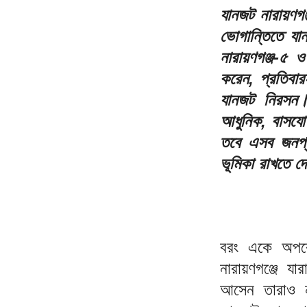
যানজট নারায়ণগঞ
ভোগান্তিতে যা
নারায়ণগঞ্জ-৫ 
করেন, প্রতিবার
যানজট নিরসন। স
আধুনিক, বাসযোগ
তবে এসব জনপ্র
ভূমিকা রাখতে দ
বরং একে অপর
নারায়ণগঞ্জে যা
আসেন তারাও নত