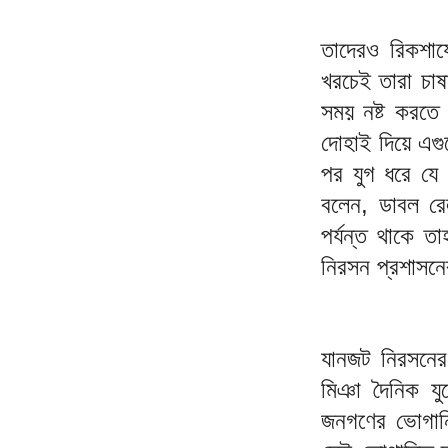
তাদেরও রিকশা
খরচেই তারা চাষ
সময় নষ্ট করতে 
দোহাই দিয়ে এগুল
পর যুগ ধরে যে
বলেন, ডাবল রে
পর্যন্ত থাকে 
নিরসন প্রশাসনে
যানজট নিরসনের
মিঞা দৈনিক য
জনগণের ভোগান্