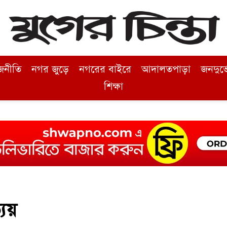
জনীতি
নগর জুড়ে
নগরের বাইরে
আদালতপাড়া
জনদুর্
শিক্ষা
্যয়