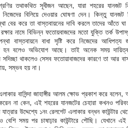
্রেণির তথাকথিত সূধীজন আছেন, যারা শহরের যানজট ন
 নিজেদের বিলিয়ে দেওয়ার ঘোষণা দেন। কিন্তু যানজট 
্থা বের করে তা বাস্তবায়নের দাবি করলে তাদের আঁতে ঘা
রক্ষার নামে বিভিন্ন ফতোয়বাজদের মতো যুক্তি তর্ক উপাস
পন্থা বাস্তবায়নে বাধা সৃষ্টি করে নিজেদের আধিপত্য জ
প্ত হন বলেও অভিযোগ আছে। তাই অনেক সময় দায়িত্বপ
োন সদিচ্ছা থাকলেও সেসব ফতোয়াবাজদের কারণে তা আর বাস
ায়, সম্ভব হয় না।
এলাকার বাসিন্দা জাহাঙ্গীর আলম ক্ষোভ প্রকাশ করে বলেন,
করেন না কেন, এই শহরের যানজটের চেহারা কখনও পরিবর্
যাত্রার উদ্দেশ্যে ১নং রেলগেট এলাকার বন্ধন কাউন্টার থে
রও বেশি সময় পর চাষাঢ়ার কাউন্টারে পৌছি। যেখানে এই