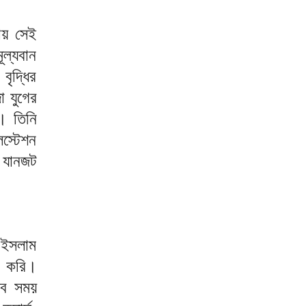
ায় সেই
ূল্যবান
ৃদ্ধির
া যুগের
। তিনি
স্টেশন
 যানজট
 ইসলাম
জ করি।
সব সময়