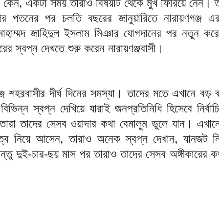
 কেন, একটা সময় তারাও বিষয়টি থেকে মুখ ফিরিয়ে নেন। 
র পতনের পর চলতি বছরের জানুয়ারিতে নারায়ণগঞ্জ এ
োহাম্মদ জাহিদুল ইসলাম মিঞার যোগদানের পর নতুন কর
ের স্বপ্ন দেখতে শুরু করেন নারায়ণঞ্জবাসী।
্জ শহরবাসীর দীর্ঘ দিনের সমস্যা। তাদের মতে এখানে বড়
বিভিন্ন স্বপ্ন দেখিয়ে যারাই জনপ্রতিনিধি হিসেবে নির্বা
তারা তাদের সেসব ওয়াদার কথা বেমালুম ভুলে যান। এখানে
িত্ব নিয়ে আসেন, তারাও অনেক স্বপ্ন দেখান, যানজট ন
্তু দুই-চার-ছয় মাস পর তারাও তাদের সেসব অঙ্গীকারের ক