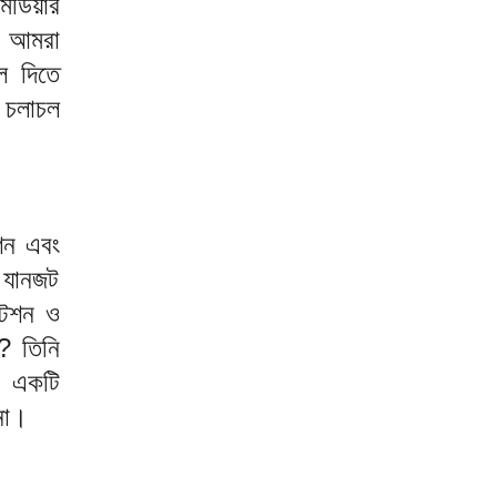
িডিয়ার
য আমরা
ে দিতে
 চলাচল
েশন এবং
ই যানজট
্টেশন ও
? তিনি
র একটি
না।