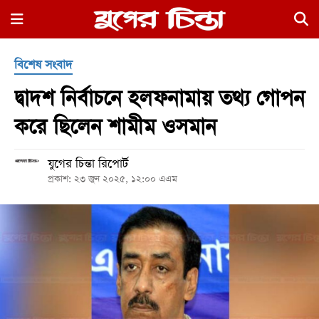
×
বিশেষ সংবাদ
দ্বাদশ নির্বাচনে হলফনামায় তথ্য গোপন
করে ছিলেন শামীম ওসমান
যুগের চিন্তা রিপোর্ট
হোম
প্রকাশ: ২৩ জুন ২০২৫, ১২:০০ এএম
রাজনীতি
নগর
জুড়ে
নগরের
বাইরে
আদালতপাড়া