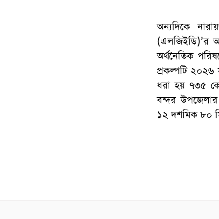
অন্যদিকে নারা
(এলজিইডি)’র অধী
অর্থনৈতিক পরি
প্রকল্পটি ২০২৬ 
ধরা হয় ৭৩৫ কোট
বন্দর উপজেলার ন
১২ দশমিক ৮০ ম