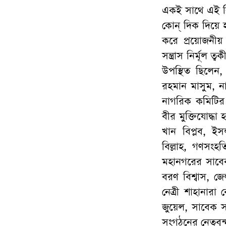
একই সাথে এই নির
কোন্ দিক দিয়ে হ
করে প্রয়োজনীয় প
সন্ত্রাস নির্মূল
উপস্থিত ছিলেন,
রহমান মাসুম, ন
নাগরিক কমিটির 
বীর মুক্তিযোদ্ধ
খান বিপ্লব, ই
বিল্লাহ, গণসং
মহানগরের সাবে
বরণ বিশ্বাস, 
নেত্রী শাহানারা
জুয়েল, সাবেক স
সংগঠনের নেতৃবৃন