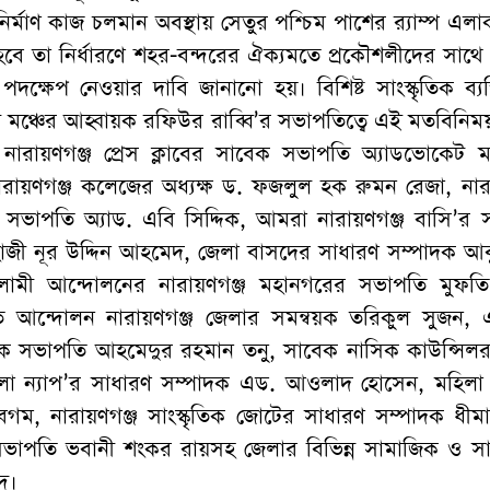
্মাণ কাজ চলমান অবস্থায় সেতুর পশ্চিম পাশের র‌্যাম্প এলা
বে তা নির্ধারণে শহর-বন্দরের ঐক্যমতে প্রকৌশলীদের সাথে 
দক্ষেপ নেওয়ার দাবি জানানো হয়। বিশিষ্ট সাংস্কৃতিক ব্যক্
 ত্বকী মঞ্চের আহ্বায়ক রফিউর রাব্বি’র সভাপতিত্বে এই মতবিনি
 নারায়ণগঞ্জ প্রেস ক্লাবের সাবেক সভাপতি অ্যাডভোকেট মা
ারায়ণগঞ্জ কলেজের অধ্যক্ষ ড. ফজলুল হক রুমন রেজা, নার
সভাপতি অ্যাড. এবি সিদ্দিক, আমরা নারায়ণগঞ্জ বাসি’র 
া হাজী নূর উদ্দিন আহমেদ, জেলা বাসদের সাধারণ সম্পাদক আ
সলামী আন্দোলনের নারায়ণগঞ্জ মহানগরের সভাপতি মুফতি
হতি আন্দোলন নারায়ণগঞ্জ জেলার সমন্বয়ক তরিকুল সুজন, 
ক সভাপতি আহমেদুর রহমান তনু, সাবেক নাসিক কাউন্সিল
জেলা ন্যাপ’র সাধারণ সম্পাদক এড. আওলাদ হোসেন, মহিলা
 বেগম, নারায়ণগঞ্জ সাংস্কৃতিক জোটের সাধারণ সম্পাদক ধীম
ভাপতি ভবানী শংকর রায়সহ জেলার বিভিন্ন সামাজিক ও সাং
্দ।