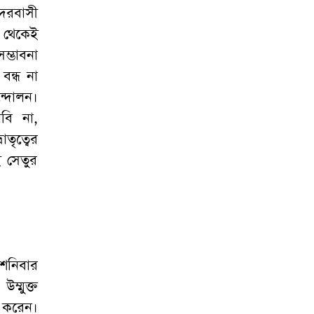
দরবাসী
র থেকেই
ম্ভাবনা
বন্ধ না
্দোলন।
বি না,
তৃত্বের
ই সেতুর
 শনিবার
ম্মুক্ত
ন করেন।