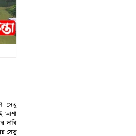
া সেতু
 এই আশা
ের দাবি
ের সেতু