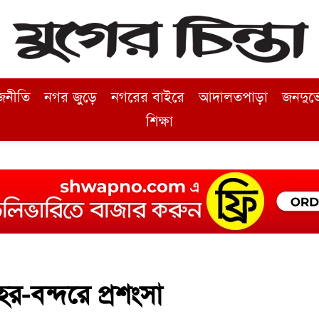
জনীতি
নগর জুড়ে
নগরের বাইরে
আদালতপাড়া
জনদুর্
শিক্ষা
হর-বন্দরে প্রশংসা