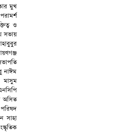
কার মুখ
পরামর্শ
তিত্ব ও
ময় সভায়
হাবুবুর
ায়ণগঞ্জ
সভাপতি
বু নাঈম
 মাসুম
এনসিপি
র অসিত
 পরিষদ
ান সাহা
স্কৃতিক