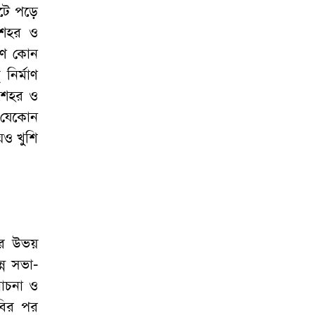
েটে পড়ে
 শহর ও
াণে কোন
নির্মাণ
 শহর ও
 যেকোন
য়েও খুশি
রের উভয়
্ন সভা-
োচনা ও
বির পর