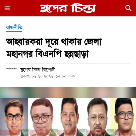
×
রাজনীতি
আহ্বায়করা দূরে থাকায় জেলা
মহানগর বিএনপি ছন্নছাড়া
যুগের চিন্তা রিপোর্ট
হোম
প্রকাশ: ০৬ জুন ২০২৬, ১২:০০ এএম
রাজনীতি
নগর
জুড়ে
নগরের
বাইরে
আদালতপাড়া