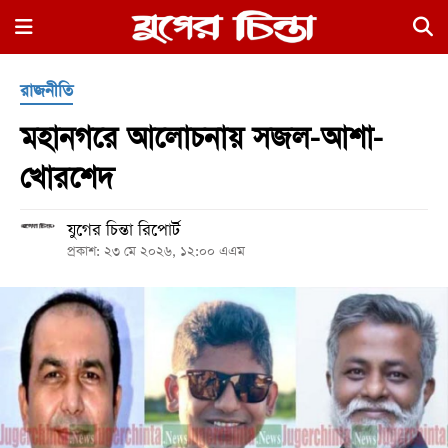
×
রাজনীতি
মহানগরে আলোচনায় সজল-আশা-
খোরশেদ
যুগের চিন্তা রিপোর্ট
হোম
প্রকাশ: ২৩ মে ২০২৬, ১২:০০ এএম
রাজনীতি
নগর
জুড়ে
নগরের
বাইরে
আদালতপাড়া