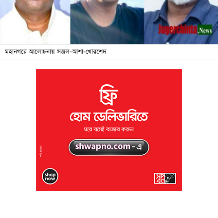
জনদুর্ভোগ
বিশেষ
সংবাদ
মহানগরে আলোচনায় সজল-আশা-খোরশেদ
শিক্ষা
সব
বিভাগ
ছবি
ভিডিও
আর্কাইভ