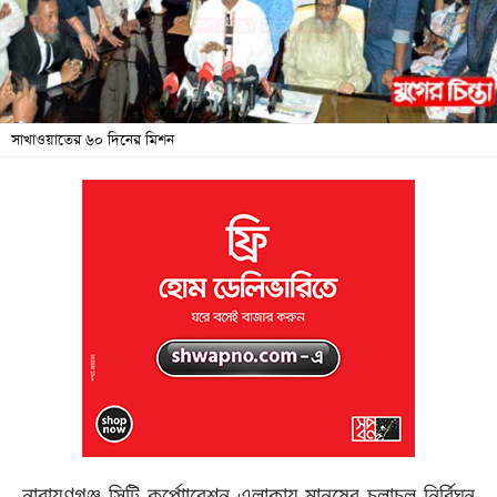
জনদুর্ভোগ
বিশেষ
সংবাদ
সাখাওয়াতের ৬০ দিনের মিশন
শিক্ষা
সব
বিভাগ
ছবি
ভিডিও
আর্কাইভ
নারায়ণগঞ্জ সিটি কর্পোারেশন এলাকায় মানুষের চলাচল নির্বিঘ্ন