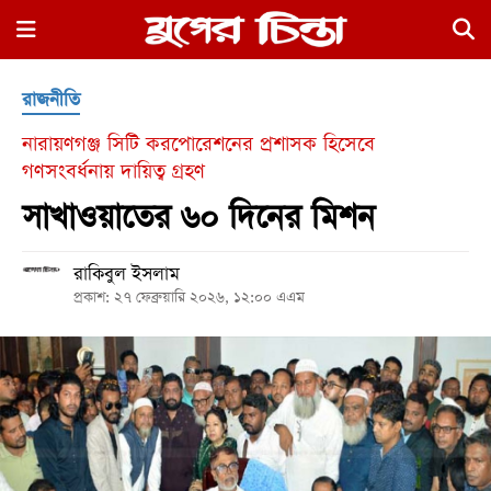
×
রাজনীতি
নারায়ণগঞ্জ সিটি করপোরেশনের প্রশাসক হিসেবে
গণসংবর্ধনায় দায়িত্ব গ্রহণ
সাখাওয়াতের ৬০ দিনের মিশন
হোম
রাকিবুল ইসলাম
প্রকাশ: ২৭ ফেব্রুয়ারি ২০২৬, ১২:০০ এএম
রাজনীতি
নগর
জুড়ে
নগরের
বাইরে
আদালতপাড়া