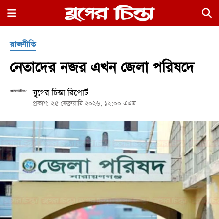
×
রাজনীতি
নেতাদের নজর এখন জেলা পরিষদে
যৃুগের চিন্তা রিপোর্ট
প্রকাশ: ২৫ ফেব্রুয়ারি ২০২৬, ১২:০০ এএম
হোম
রাজনীতি
নগর
জুড়ে
নগরের
বাইরে
আদালতপাড়া