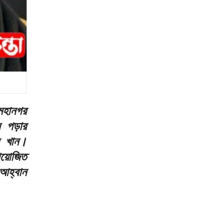
 মহানগর
ে পড়ার
ন খান।
আয়োজিত
আহ্বান