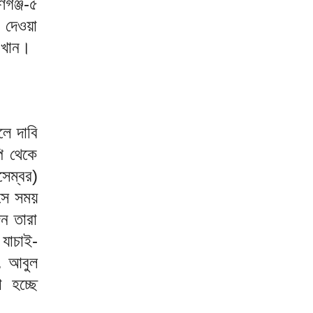
গঞ্জ-৫
 দেওয়া
 খান।
লে দাবি
ি থেকে
েম্বর)
 সে সময়
েন তারা
 যাচাই-
. আবুল
া হচ্ছে