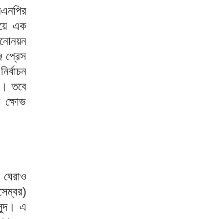
িএনপির
 হয়ে এক
মনোনয়ন
জ প্রেস
ির্বাচন
ুদ। তবে
া ক্ষোভ
ন ঘেরাও
েম্বর)
াসুদ। এ