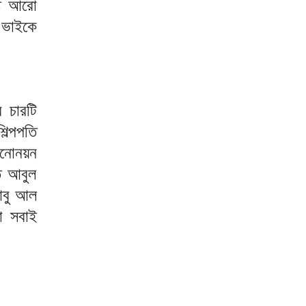
ষ্ট আরো
 ভাইকে
 চারটি
ল্পপতি
মনোনয়ন
ি আবুল
আবু আল
া সবাই