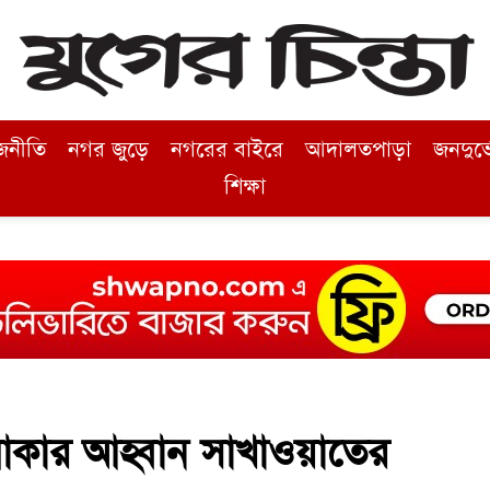
জনীতি
নগর জুড়ে
নগরের বাইরে
আদালতপাড়া
জনদুর্
শিক্ষা
 থাকার আহ্বান সাখাওয়াতের