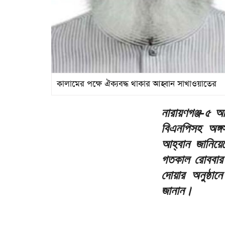
কালামের পক্ষে ঐক্যবদ্ধ থাকার আহ্বান সাখাওয়াতের
নারায়ণগঞ্জ-৫ আ
বিএনপিসহ অঙ্গ
আহ্বান জানিয়
গতকাল রোববার 
দোয়ার অনুষ্ঠান
জানান।