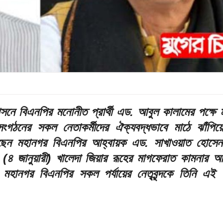
সনে বিএনপির মনোনীত প্রার্থী এড. আবুল কালামের পক্ষে
সংগঠনের সকল নেতাকর্মীদের ঐক্যবদ্ধভাবে মাঠে ঝাঁপিয়
েছেন মহানগর বিএনপির আহ্বায়ক এড. সাখাওয়াত হোসে
(৪ জানুয়ারী) খালেদা জিয়ার রূহের মাগফেরাত কামনার 
ে মহানগর বিএনপির সকল পর্যায়ের নেতৃবৃন্দকে তিনি এই 