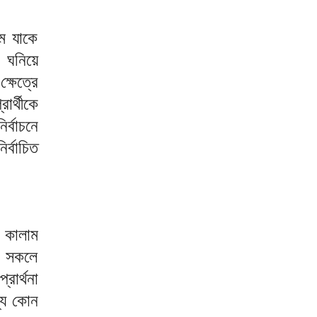
ম যাকে
ন ঘনিয়ে
্ষেত্রে
র্থীকে
্বাচনে
্বাচিত
 কালাম
া সকলে
রার্থনা
ন্য কোন