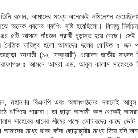
 তিনি বলেন, আমাদের মধ্যে অনেকেই নমিনেশন চেয়েছিলা
ঝে অনেক ধরনের গ্রুপিং সৃষ্টি হয়েছিলো। কিন্তু নির্বাচ
জের ৫টি আসনে পাঁচজন প্রার্থী চূড়ান্ত হয়ে গেছে। সেই ক
 নৈতিক দায়িত্ব হলো আমাদের দলের ঘোষিত ৫ জন প্রা
 তাছাড়া আগামী (১২ ফেব্রয়ারী) এয়োদশ জাতীয় সাংসদ নির
 নারায়ণগঞ্জ-৫ আসনে আমরা এড. আবুল কালাম সাহেবকে নির
ন, মহানগর বিএনপি এবং অঙ্গসংগঠনের সকলেই আবুল
 মাঠে ঝাঁপিয়ে পারবো। তা ছাড়া আগামী কাল থেকেই আমর
ালাম সাহেবের ধানের শীষের পক্ষে ভোটারদের কাছে ভোট প্
আমাদের মধ্যে থাকা কাঁদা ছোড়াছুরির মধ্যে দিয়ে যদি অ