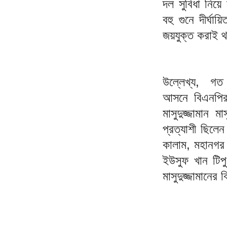
দল সুবিধা নিয়ে
বহু গুনে দীর্
জয়যুক্ত করাই থ
উল্লেখ্য, গত (
আসনে বিএনপির 
মাসুদুজ্জামান
প্রত্যাশী ছিল
কালাম, মহানগর
ইউসুফ খান টিপ
মাসুদুজ্জামানে