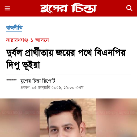
×
রাজনীতি
নারায়ণগঞ্জ-১ আসনে
দুর্বল প্রার্থীতায় জয়ের পথে বিএনপির
দিপু ভূইয়া
হোম
যুগের চিন্তা রিপোর্ট
রাজনীতি
প্রকাশ: ০৫ জানুয়ারি ২০২৬, ১২:০০ এএম
নগর
জুড়ে
নগরের
বাইরে
আদালতপাড়া