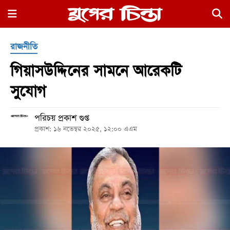
×
রাজনীতি
গিয়াসউদ্দিনের সামনে আরেকটি
সুযোগ
পরিচয় প্রকাশ গুপ্ত
হোম
প্রকাশ: ১৬ নভেম্বর ২০২৫, ১২:০০ এএম
রাজনীতি
নগর
জুড়ে
নগরের
বাইরে
আদালতপাড়া