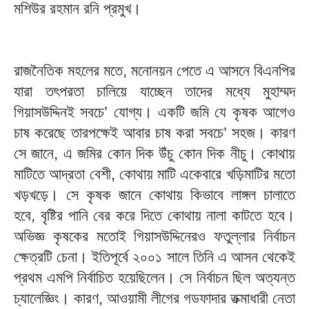
মশিউর রহমান রনি প্রমুখ।
রাজনৈতিক মহলের মতে, মনোনয়ন পেতে এ আসনে বিএনপির
যারা তৎপরতা চালিয়ে যাচ্ছেন তাদের মধ্যে মুহাম্মদ
গিয়াসউদ্দিনই সবচে’ যোগ্য। একটি জমি যে কৃষক আগেও
চাষ করেছে তারপক্ষেই আবার চাষ করা সবচে’ সহজ। কারণ
সে জানে, এ জমির কোন দিক উঁচু কোন দিক নীচু। কোথায়
মাটিতে আদ্রতা বেশী, কোথায় মাটি একেবারে খড়িমাটির মতো
খড়খড়ে। সে কৃষক জানে কোথায় কিভাবে লাঙ্গল চালাতে
হবে, বৃষ্টির পানি বের করে দিতে কোথায় নালা কাটতে হবে।
অভিজ্ঞ কৃষকের মতোই গিয়াসউদ্দিনেরও ফতুল্লার নির্বাচন
ক্ষেত্রটি চেনা। ইতিপূর্বে ২০০১ সালে তিনি এ আসন থেকেই
প্রথম এমপি নির্বাচিত হয়েছিলেন। সে নির্বাচন ছিল অত্যন্ত
চ্যালেজ্ঞিং। কারণ, আওয়ামী লীগের গডফাদার তক্মাধারী নেতা