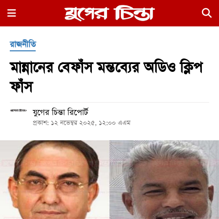
×
রাজনীতি
মান্নানের বেফাঁস মন্তব্যের অডিও ক্লিপ
ফাঁস
যুগের চিন্তা রিপোর্ট
হোম
প্রকাশ: ১২ নভেম্বর ২০২৫, ১২:০০ এএম
রাজনীতি
নগর
জুড়ে
নগরের
বাইরে
আদালতপাড়া