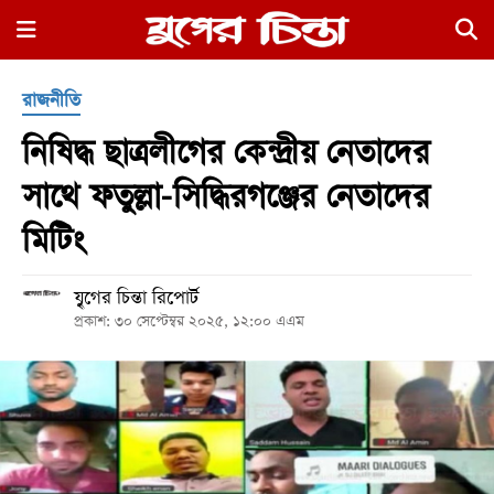
×
রাজনীতি
নিষিদ্ধ ছাত্রলীগের কেন্দ্রীয় নেতাদের
সাথে ফতুল্লা-সিদ্ধিরগঞ্জের নেতাদের
মিটিং
হোম
যৃুগের চিন্তা রিপোর্ট
রাজনীতি
প্রকাশ: ৩০ সেপ্টেম্বর ২০২৫, ১২:০০ এএম
নগর
জুড়ে
নগরের
বাইরে
আদালতপাড়া