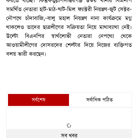
করতে যাচ্ছে। কিন্তুফতুল্লা-সিদ্ধিরগঞ্জ উভয় থানার বিএনপি
সমর্থিত নেতারা হাট-মাঠ-ঘাট-মিল ফ্যাক্টরী নিয়ন্ত্রণ-জুট সেক্টর-
নৌপথে চাঁদাবাজি,-বালু মহাল নিয়ন্ত্রণ নানা কার্যক্রমে মগ্ন
থাকলেও তাদের ছাত্রলীগের সক্রিয়তা নিয়ে মাথাব্যাথা নেই।
উল্টো বিএনপির স্বার্থলোভী নেতারা নেপথ্যে থেকে
আওয়ামীলীগের দোসরদের শেল্টার দিয়ে নিজের ব্যক্তিগত
বলয় ভারী করছেন।
সর্বশেষ
সর্বাধিক পঠিত
সব খবর