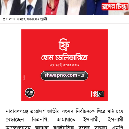
জনদুর্ভোগ
প্রচারণায় নামছে সবদলের প্রার্থী
বিশেষ
সংবাদ
শিক্ষা
সব
বিভাগ
ছবি
ভিডিও
আর্কাইভ
নারায়ণগঞ্জে ত্রয়োদশ জাতীয় সংসদ নির্বাচনকে ঘিরে মাঠ চষে
বেড়াচ্ছেন বিএনপি, জামায়াতে ইসলামী, ইসলামী
আন্দোলনসহ অন্যান্য রাজনৈতিক দলের সম্ভাব্য এমপি