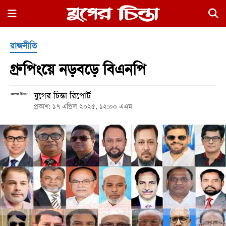
×
রাজনীতি
গ্রুপিংয়ে নড়বড়ে বিএনপি
যুগের চিন্তা রিপোর্ট
প্রকাশ: ১৭ এপ্রিল ২০২৫, ১২:০০ এএম
হোম
রাজনীতি
নগর
জুড়ে
নগরের
বাইরে
আদালতপাড়া