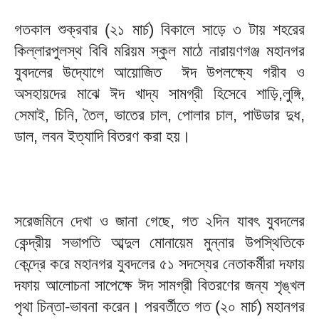
গতকাল শুক্রবার (২১ মার্চ) বিকালে সাড়ে ৩ টায় শহরের
কিল্লারপুলস্থ বিবি মরিয়ম স্কুল মাঠে নারায়ণগঞ্জ মহানগর
যুবদলের উদ্যোগে আয়োজিত ঈদ উপলক্ষ্যে গরীব ও
অসহায়দের মাঝে ঈদ খাদ্য সামগ্রী হিসেবে শাড়ি,লুঙ্গি,
সেমাই, চিনি, তৈল, ভাতের চাল, পোলার চাল, পাউডার দুধ,
ডাল, লবন ইত্যাদি বিতরণ করা হয়।
সরেজমিনে দেখা ও জানা গেছে, গত ২দিন যাবৎ যুবদলের
কেন্দ্রীয় সভাপতি আব্দুল মোনায়েম মুন্নার উপস্থিতিকে
কেন্দ্রে করে মহানগর যুবদলের ৫১ সদস্যের নেতাকর্মীরা দফায়
দফায় আলোচনা সাপেক্ষে ঈদ সামগ্রী বিতরণের জন্য শৃঙ্খল
পৃথা চিন্তা-ভাবনা করেন। পরবর্তীতে গত (২০ মার্চ) মহানগর