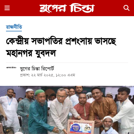
×
রাজনীতি
কেন্দ্রীয় সভাপতির প্রশংসায় ভাসছে
মহানগর যুবদল
যুগের চিন্তা রিপোর্ট
হোম
প্রকাশ: ২২ মার্চ ২০২৫, ১২:০০ এএম
রাজনীতি
নগর
জুড়ে
নগরের
বাইরে
আদালতপাড়া