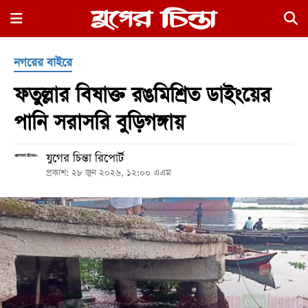
×
নগরের বাইরে
ফতুল্লার বিষাক্ত রঙমিশ্রিত ডাইংয়ের
পানি সরাসরি বুড়িগঙ্গায়
যুগের চিন্তা রিপোর্ট
হোম
প্রকাশ: ২৮ জুন ২০২৬, ১২:০০ এএম
রাজনীতি
নগর
জুড়ে
নগরের
বাইরে
আদালতপাড়া