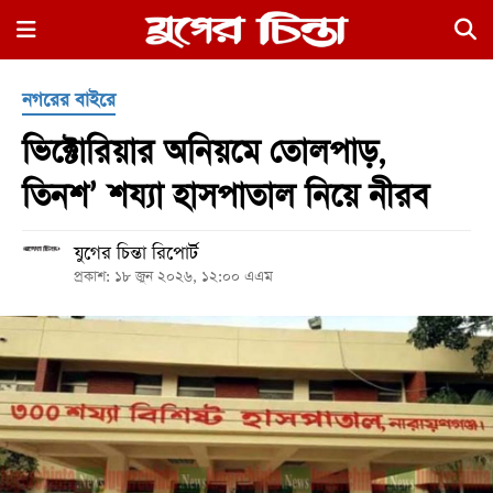
×
নগরের বাইরে
ভিক্টোরিয়ার অনিয়মে তোলপাড়,
তিনশ’ শয্যা হাসপাতাল নিয়ে নীরব
যুগের চিন্তা রিপোর্ট
হোম
প্রকাশ: ১৮ জুন ২০২৬, ১২:০০ এএম
রাজনীতি
নগর
জুড়ে
নগরের
বাইরে
আদালতপাড়া