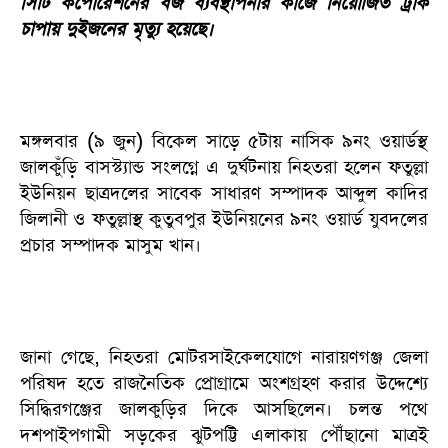
সিটি কর্পোরেশনের বর্জ ব্যবস্থাপনার কাজে নিয়োজিত ট্রাক
চাপায় দুইজনের মৃত্যু হয়েছে।
মঙ্গলবার (৯ জুন) বিকেল সাড়ে ৫টায় নাসিক ৯নং ওয়ার্ডস্থ
জালকুঁড়ি বাসস্ট্যান্ড সংলগ্নে এ ‍দুর্ঘটনায় নিহতরা হলেন ফতুল্লা
ইউনিয়ন ছাত্রদলের সাবেক সাধারণ সম্পাদক আব্দুল কাদির
জিলানী ও ফতুল্লাস্থ কুতুবপুর ইউনিয়নের ৯নং ওয়ার্ড যুবদলের
প্রচার সম্পাদক মাসুম খান।
জানা গেছে, নিহতরা মোটরসাইকেলযোগে নারায়ণগঞ্জ জেলা
পরিষদ হতে রাজনৈতিক প্রোগ্রামে অংশগ্রহণ করার উদ্দেশ্যে
সিদ্ধিরগঞ্জের জালকুড়ির দিকে আসছিলেন। চলন্ত পথে
দশপাইপগামী সড়কের ঝুটপট্টি এলাকায় পৌঁছানো মাত্রই