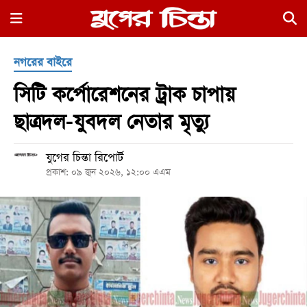
×
নগরের বাইরে
সিটি কর্পোরেশনের ট্রাক চাপায়
ছাত্রদল-যুবদল নেতার মৃত্যু
যুগের চিন্তা রিপোর্ট
হোম
প্রকাশ: ০৯ জুন ২০২৬, ১২:০০ এএম
রাজনীতি
নগর
জুড়ে
নগরের
বাইরে
আদালতপাড়া