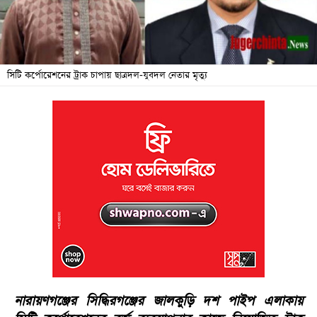
জনদুর্ভোগ
বিশেষ
সংবাদ
সিটি কর্পোরেশনের ট্রাক চাপায় ছাত্রদল-যুবদল নেতার মৃত্যু
শিক্ষা
সব
বিভাগ
ছবি
ভিডিও
আর্কাইভ
নারায়ণগঞ্জের সিদ্ধিরগঞ্জের জালকুড়ি দশ পাইপ এলাকায়