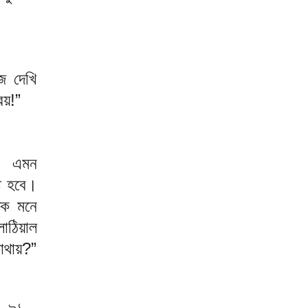
জ দেখি
রয়!”
রে এমন
্ট হবে।
িক মনে
াঠিয়াল
োথায়?”