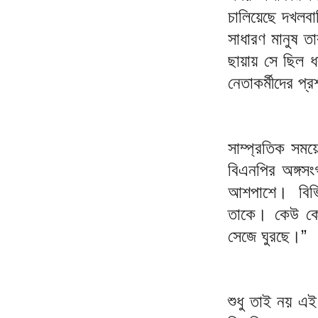
চালিয়েছে দখলবা
সাধারণ মানুষ ত
ছায়ায় সে ছিল ধর
নেতাকর্মীদের প্
সাম্প্রতিক সময়
বিএনপির অঙ্গসং
আশপাশে। বিভি
তাকে। কেউ কেউ
সেজে ঘুরছে।”
শুধু তাই নয় এই 