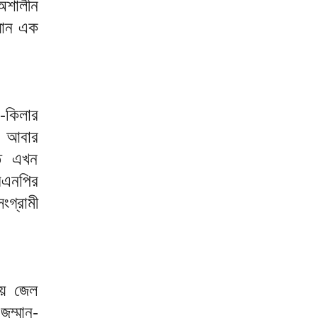
অশালীন
্মান এক
ন-কিলার
ে আবার
তি এখন
িএনপির
গ্রামী
য়ে জেল
ম্মান-