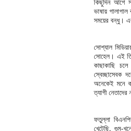
কিছুদিন আগে স
ভাষায় গালাগাল 
সময়ের বন্ধু। এ
সোশ্যাল মিডিয়া
সোহেল। এই তিন
কাছাকাছি চলে
স্বেচ্ছাসেবক 
অনেকেই মনে কর
ত্যাগী নেতাদের 
ফতুল্লা বিএন
খেটেছি, গুম-খ