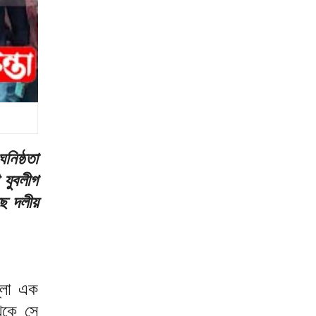
নিষ্ঠতা
 যুবলীগ
ছে দলীয়
্লা এক
েকে সে