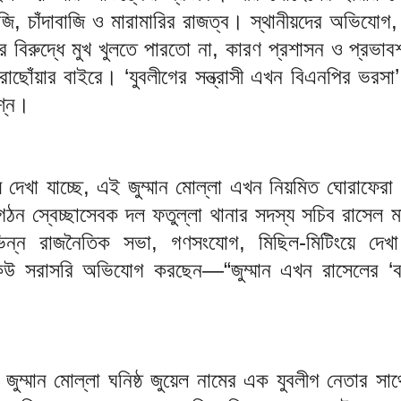
জি, চাঁদাবাজি ও মারামারির রাজত্ব। স্থানীয়দের অভিযো
ার বিরুদ্ধে মুখ খুলতে পারতো না, কারণ প্রশাসন ও প্রভাব
াছোঁয়ার বাইরে। ‘যুবলীগের সন্ত্রাসী এখন বিএনপির ভরসা’
রশ্ন।
ে দেখা যাচ্ছে, এই জুম্মান মোল্লা এখন নিয়মিত ঘোরাফের
গঠন স্বেচ্ছাসেবক দল ফতুল্লা থানার সদস্য সচিব রাসেল ম
ন্ন রাজনৈতিক সভা, গণসংযোগ, মিছিল-মিটিংয়ে দেখা 
 সরাসরি অভিযোগ করছেন—“জুম্মান এখন রাসেলের ‘বডি
জুম্মান মোল্লা ঘনিষ্ঠ জুয়েল নামের এক যুবলীগ নেতার সাথ