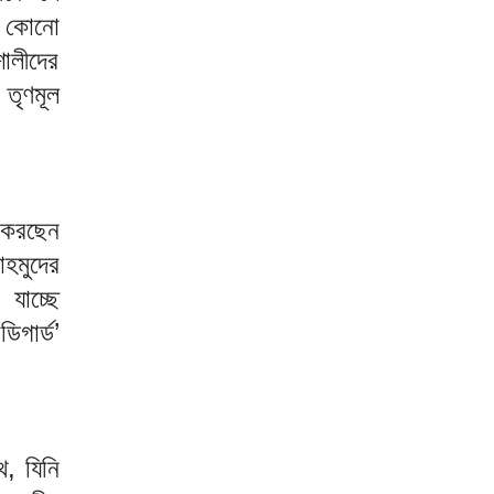
গ, কোনো
শালীদের
 তৃণমূল
া করছেন
াহমুদের
যাচ্ছে
গার্ড’
ে, যিনি