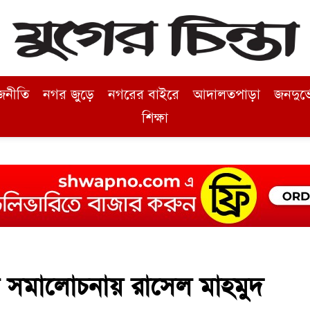
জনীতি
নগর জুড়ে
নগরের বাইরে
আদালতপাড়া
জনদুর্
শিক্ষা
য়ে সমালোচনায় রাসেল মাহমুদ