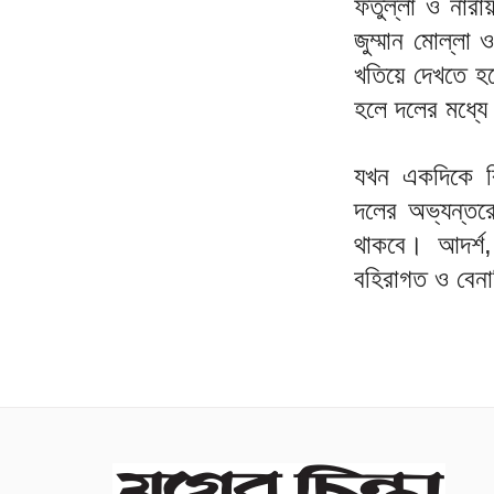
ফতুল্লা ও নার
জুম্মান মোল্লা
খতিয়ে দেখতে হ
হলে দলের মধ্যে
যখন একদিকে বি
দলের অভ্যন্তরে
থাকবে। আদর্শ
বহিরাগত ও বেনা