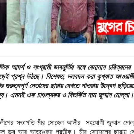
ক আদর্শ ও সংগ্রামী ভাবমূর্তির সঙ্গে বেমানান চরিত্রদের ঘ
ুড়েই প্রশ্ন উঠছে। বিশেষত, দলবদল করা কুখ্যাত আওয়ামী
 গুরুত্বপূর্ণ নেতাদের ছায়ায় দেখতে পাওয়ায় উদ্বেগ ছড়িয়ে
্যে। এমনই এক চাঞ্চল্যকর ও বিতর্কিত নাম জুম্মান মোল্লা।
যুবলীগের সভাপতি মীর সোহেল আলীর সহযোগী জুম্মান মোল
িল ভয় আর আতঙ্কের প্রতীক। মীর সোহেলের ছায়ায় থ