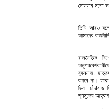
মোল্লার মতো ভ
তিনি আরও বলে
আমাদের রাজনীতি
রাজনৈতিক বি
অনুপ্রবেশকারীদ
যুবসমাজ, ছাত্
করবে না। তারা
ছিল, চাঁদাবাজ
তৃণমূলের আহ্বা