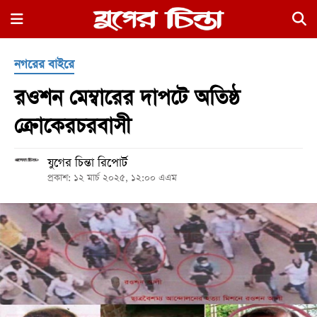
×
নগরের বাইরে
রওশন মেম্বারের দাপটে অতিষ্ঠ
ক্রোকেরচরবাসী
যুগের চিন্তা রিপোর্ট
হোম
প্রকাশ: ১২ মার্চ ২০২৫, ১২:০০ এএম
রাজনীতি
নগর
জুড়ে
নগরের
বাইরে
আদালতপাড়া