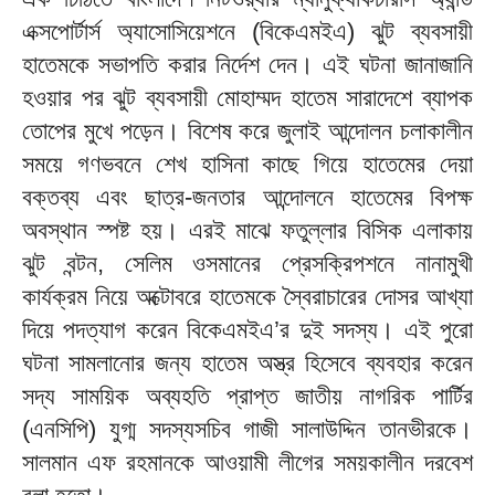
এক্সপোর্টার্স অ্যাসোসিয়েশনে (বিকেএমইএ) ঝুট ব্যবসায়ী
হাতেমকে সভাপতি করার নির্দেশ দেন। এই ঘটনা জানাজানি
হওয়ার পর ঝুট ব্যবসায়ী মোহাম্মদ হাতেম সারাদেশে ব্যাপক
তোপের মুখে পড়েন। বিশেষ করে জুলাই আন্দোলন চলাকালীন
সময়ে গণভবনে শেখ হাসিনা কাছে গিয়ে হাতেমের দেয়া
বক্তব্য এবং ছাত্র-জনতার আন্দোলনে হাতেমের বিপক্ষ
অবস্থান স্পষ্ট হয়। এরই মাঝে ফতুল্লার বিসিক এলাকায়
ঝুট বন্টন, সেলিম ওসমানের প্রেসক্রিপশনে নানামুখী
কার্যক্রম নিয়ে অক্টোবরে হাতেমকে স্বৈরাচারের দোসর আখ্যা
দিয়ে পদত্যাগ করেন বিকেএমইএ’র দুই সদস্য। এই পুরো
ঘটনা সামলানোর জন্য হাতেম অস্ত্র হিসেবে ব্যবহার করেন
সদ্য সাময়িক অব্যহতি প্রাপ্ত জাতীয় নাগরিক পার্টির
(এনসিপি) যুগ্ম সদস্যসচিব গাজী সালাউদ্দিন তানভীরকে।
সালমান এফ রহমানকে আওয়ামী লীগের সময়কালীন দরবেশ