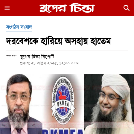
×
সংগঠন সংবাদ
দরবেশকে হারিয়ে অসহায় হাতেম
যুগের চিন্তা রিপোর্ট
প্রকাশ: ২৮ এপ্রিল ২০২৫, ১২:০০ এএম
হোম
রাজনীতি
নগর
জুড়ে
নগরের
বাইরে
আদালতপাড়া