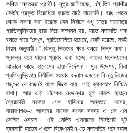
কথিত ‘স্বতন্ত্র’ প্রার্থী। সূত্র জানিয়েছে, এই তিন প্রার্থীর
কেউই প্রকৃত বিরোধিতা করতে মাঠে নামেননি। বরং পেছন
থেকে নকশা করা হয়েছে যেন নির্বাচন শুধু মাত্র নামমাত্র
প্রতিদ্বন্দ্বিতার ছায়া নিয়ে সম্পন্ন হয়, যাতে সভাপতি পক্ষ
বলতে পারে “দেখুন, প্রতিযোগিতা হয়েছে, ভোট হয়েছে, সবই
নিয়ম অনুযায়ী।” কিন্তু ভিতরের খবর বলছে ভিন্ন কথা।
স্বতন্ত্র বলে যাদের প্রচার করা হচ্ছে, তাদের মনোনয়নের
আড়ালে আছে হাতেমের ছায়া-নির্দেশনা। মূল উদ্দেশ্য, বিনা
প্রতিদ্বন্দ্বিতায় নির্বাচিত হওয়ার বদনাম এড়ানো কিন্তু নিজের
পছন্দের লোকজনই যাতে জিতে যায়, সেই ব্যাকআপ নিশ্চিত
রাখা। আর এই নাটকের মঞ্চস্থের মূল নায়ক হচ্ছেন
স্বৈরাচারী সরকার শেখ হাসিনার অন্যতম দোসর,
নারায়ণগঞ্জ-৫ আসনের সাবেক সংসদ সদস্য এ কে এম
সেলিম ওসমান। এই সেলিম ওসমানের নির্দেশেই ঝুট
ব্যবসায়ী হাতেম এখনো বিকেএমইএ-তে সভাপতির পদে বহাল