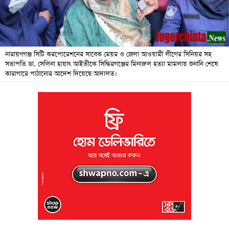
জনদুর্ভোগ
বিশেষ
সংবাদ
নারায়ণগঞ্জ সিটি করপোরেশনের সাবেক মেয়র ও জেলা আওয়ামী লীগের সিনিয়র সহ
সভাপতি ডা. সেলিনা হায়াৎ আইভীকে সিদ্ধিরগঞ্জের মিনারুল হত্যা মামলায় শুনানি শেষে
শিক্ষা
কারাগারে পাঠানোর আদেশ দিয়েছে আদালত।
সব
বিভাগ
ছবি
ভিডিও
আর্কাইভ