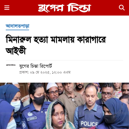
×
আদালতপাড়া
মিনারুল হত্যা মামলায় কারাগারে
আইভী
যুগের চিন্তা রিপোর্ট
হোম
প্রকাশ: ০৯ মে ২০২৫, ১২:০০ এএম
রাজনীতি
নগর
জুড়ে
নগরের
বাইরে
আদালতপাড়া