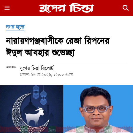
×
নগর জুড়ে
নারায়ণগঞ্জবাসীকে রেজা রিপনের
ঈদুল আযহার শুভেচ্ছা
যুগের চিন্তা রিপোর্ট
হোম
প্রকাশ: ২৬ মে ২০২৬, ১২:০০ এএম
রাজনীতি
নগর
জুড়ে
নগরের
বাইরে
আদালতপাড়া