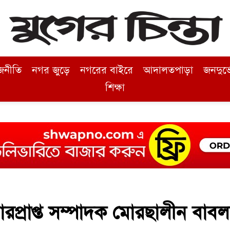
জনীতি
নগর জুড়ে
নগরের বাইরে
আদালতপাড়া
জনদুর্
শিক্ষা
ারপ্রাপ্ত সম্পাদক মোরছালীন বাবল