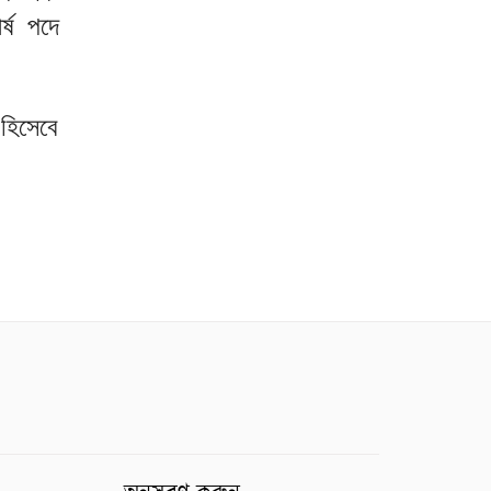
্ষ পদে
 হিসেবে