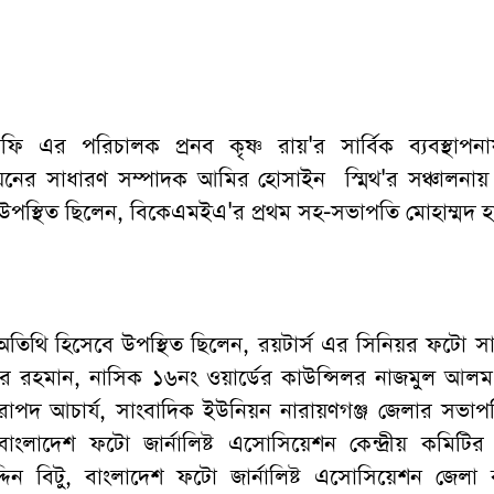
্রাফি এর পরিচালক প্রনব কৃষ্ণ রায়'র সার্বিক ব্যবস্থাপ
য়নের সাধারণ সম্পাদক আমির হোসাইন স্মিথ'র সঞ্চালনা
 উপস্থিত ছিলেন, বিকেএমইএ'র প্রথম সহ-সভাপতি মোহাম্মদ 
তিথি হিসেবে উপস্থিত ছিলেন, রয়টার্স এর সিনিয়র ফটো স
র রহমান, নাসিক ১৬নং ওয়ার্ডের কাউন্সিলর নাজমুল আল
ারাপদ আচার্য, সাংবাদিক ইউনিয়ন নারায়ণগঞ্জ জেলার সভা
বাংলাদেশ ফটো জার্নালিষ্ট এসোসিয়েশন কেন্দ্রীয় কমিটি
দিন বিটু, বাংলাদেশ ফটো জার্নালিষ্ট এসোসিয়েশন জেলা 