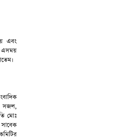
নায় এবং
য় এসময়
হাতেম।
াংবাদিক
ম সজল,
পতি মোঃ
র সাবেক
কমিটির